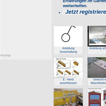
Erfahrungen im Garte
weiterhelfen.
Jetzt registrie
Anleitung
Anleitung sc
Ausschaltung
Anzeige
E - Herd
Gewicht e
anschliessen
Waschbeton