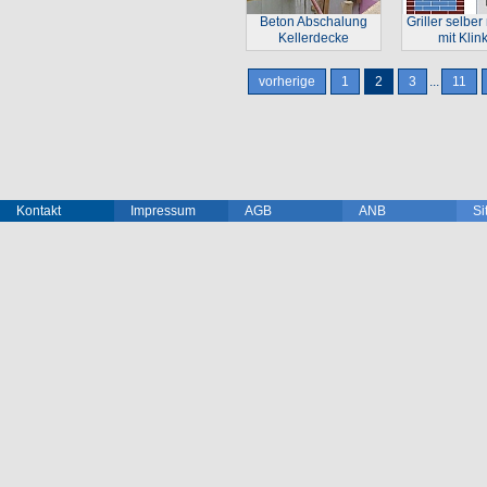
Beton Abschalung
Griller selbe
Kellerdecke
mit Klin
vorherige
1
2
3
...
11
Kontakt
Impressum
AGB
ANB
Si