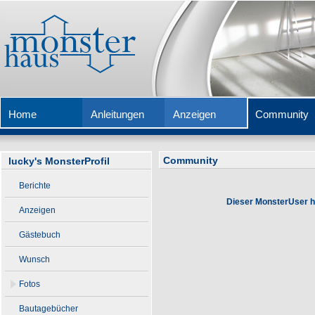
Home
Anleitungen
Anzeigen
Community
Community
lucky's MonsterProfil
Berichte
Dieser MonsterUser hat
Anzeigen
Gästebuch
Wunsch
Fotos
Bautagebücher