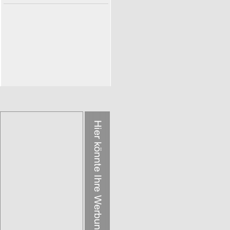
MonsterCommunity
Top User
New User
Online User
männliche User
weibliche User
Usersuche